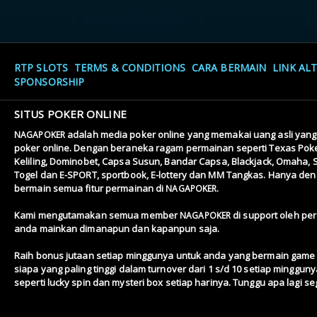
RTP SLOTS
TERMS & CONDITIONS
CARA BERMAIN
LINK AL
SPONSORSHIP
SITUS POKER ONLINE
adalah media poker online yang memakai uang asli yang
NAGAPOKER
poker online. Dengan beraneka ragam permainan seperti Texas Pok
Keliling, Dominobet, Capsa Susun, Bandar Capsa, Blackjack, Omaha, Sup
Togel dan E-SPORT, sportbook, E-lottery dan MM Tangkas. Hanya den
bermain semua fitur permainan di
.
NAGAPOKER
Kami mengutamakan semua member
di support oleh per
NAGAPOKER
anda mainkan dimanapun dan kapanpun saja.
Raih bonus jutaan setiap minggunya untuk anda yang bermain gam
siapa yang paling tinggi dalam turnover dari 1 s/d 10 setiap minggu
seperti lucky spin dan mysteri box setiap harinya. Tunggu apa lagi s