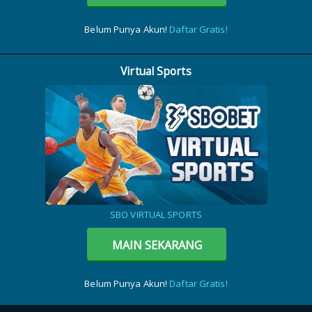
Belum Punya Akun!
Daftar Gratis!
Virtual Sports
SBO VIRTUAL SPORTS
MAIN SEKARANG
Belum Punya Akun!
Daftar Gratis!