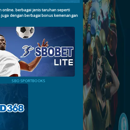
online. berbagai jenis taruhan seperti
lan juga dengan berbagai bonus kemenangan
SBO SPORTBOOKS